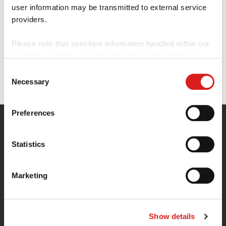
user information may be transmitted to external service 
providers.
Please note that sensitive information handled within our 
products, systems, or data entered into input forms is 
never transmitted to third parties.
Consent
Necessary
Selection
Please select "Allow all", "Allow selection", or "Deny" for 
the use of cookies.
Preferences
For more details, please refer to our [
Cookie Policy
]. You 
can change or withdraw your settings at any time.
お知らせ
取り扱
各種資料
Statistics
い文書
プランと
利用規
一覧
価格
約
Marketing
FAQ
料金
プライ
プラ
お申し
バシー
ン
込みフ
ポリシ
Show details
ォーム
ー