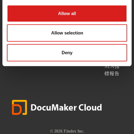
ご利
用料
お問い
Cookie
Allow all
金表
合わせ
ポリシ
ー
ご利
Allow selection
用ま
セキュ
での
リティ
流れ
事象報
Deny
告
SLA指
標報告
© 2026 Findex Inc.