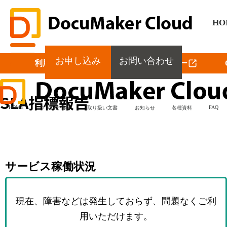
HO
お申し込み
お問い合わせ
利用規約
プライバシーポリシー
SLA指標報告
HOME
FAQ
プランと価格
取り扱い文書
お知らせ
各種資料
サービス稼働状況
現在、障害などは発生しておらず、
問題なくご利
用いただけます。