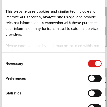
2025
年
1月
2月
3月
4月
5月
6月
This website uses cookies and similar technologies to 
improve our services, analyze site usage, and provide 
100
100
100
100
100
100
%
%
%
%
%
%
relevant information. In connection with these purposes, 
user information may be transmitted to external service 
7月
8月
9月
10月
11月
12月
providers.
100
100
100
100
100
100
%
%
%
%
%
%
Please note that sensitive information handled within our 
products, systems, or data entered into input forms is 
never transmitted to third parties.
Consent
2024
年
Necessary
Selection
Please select "Allow all", "Allow selection", or "Deny" for 
1月
2月
3月
4月
5月
6月
the use of cookies.
Preferences
For more details, please refer to our [
Cookie Policy
]. You 
―
―
―
―
―
100
%
can change or withdraw your settings at any time.
7月
8月
9月
10月
11月
12月
Statistics
100
100
100
100
100
100
%
%
%
%
%
%